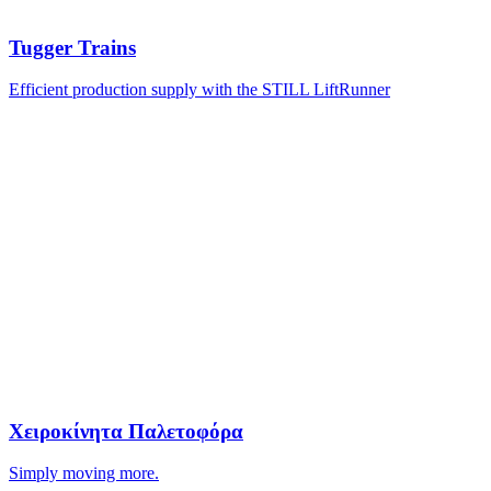
Tugger Trains
Efficient production supply with the STILL LiftRunner
Χειροκίνητα Παλετοφόρα
Simply moving more.