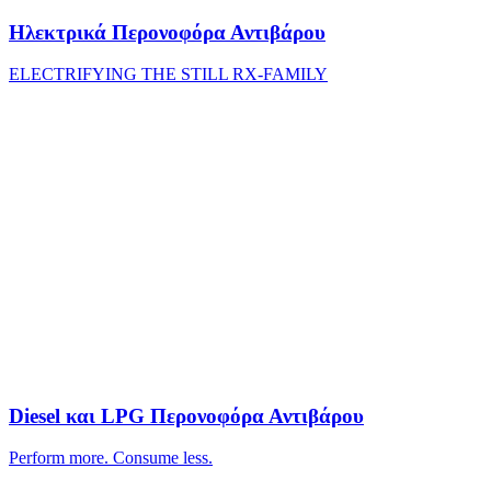
Ηλεκτρικά Περονοφόρα Αντιβάρου
ELECTRIFYING THE STILL RX-FAMILY
Diesel και LPG Περονοφόρα Αντιβάρου
Perform more. Consume less.